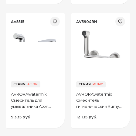
AV5515
AV5904BN
CЕРИЯ
ATON
CЕРИЯ
RUMY
AVRORAwatermix
AVRORAwatermix
Смеситель для
Смеситель
умывальника Aton
гигиенический Rumy
AV5515 с гигиенической
AV5904BN, цвет
9 335 руб.
12 135 руб.
лейкой, цвет хром
брашированный
никель