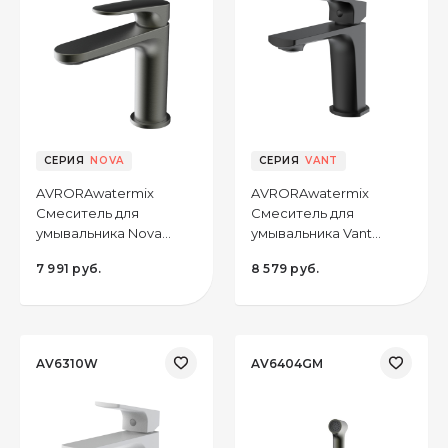
CЕРИЯ
NOVA
CЕРИЯ
VANT
AVRORAwatermix
AVRORAwatermix
Смеситель для
Смеситель для
умывальника Nova
умывальника Vant
AV6010GM монолитный,
AV6310B монолитный,
7 991 руб.
8 579 руб.
цвет оружейная сталь
цвет чёрный
AV6310W
AV6404GM