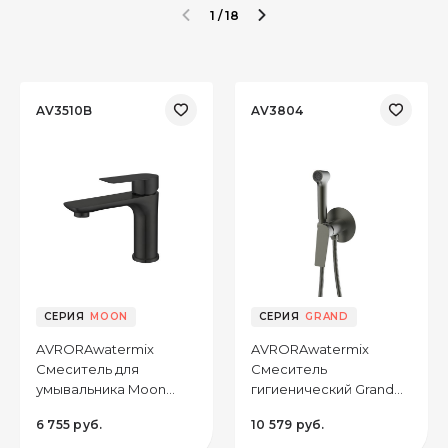
1 / 18
AV3510B
AV3804
CЕРИЯ
MOON
CЕРИЯ
GRAND
AVRORAwatermix
AVRORAwatermix
Смеситель для
Смеситель
умывальника Moon
гигиенический Grand
AV3510B монолитный,
AV3804, цвет
6 755 руб.
10 579 руб.
цвет чёрный
оружейная сталь