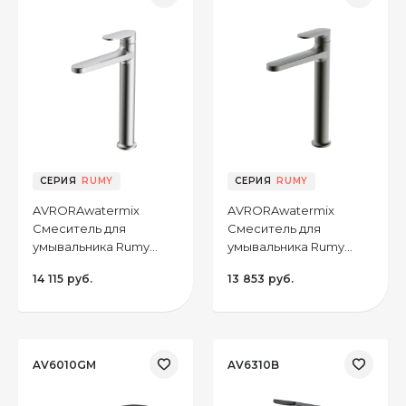
CЕРИЯ
RUMY
CЕРИЯ
RUMY
AVRORAwatermix
AVRORAwatermix
Смеситель для
Смеситель для
умывальника Rumy
умывальника Rumy
AV5912BN монолитный
AV5912GM монолитный
14 115 руб.
13 853 руб.
высокий, цвет
высокий, цвет
брашированный
оружейная сталь
никель
AV6010GM
AV6310B