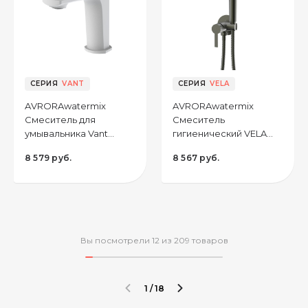
CЕРИЯ
VANT
CЕРИЯ
VELA
AVRORAwatermix
AVRORAwatermix
Смеситель для
Смеситель
умывальника Vant
гигиенический VELA
AV6310W монолитный,
AV6404GM, цвет
8 579 руб.
8 567 руб.
цвет белый
оружейная сталь
Вы посмотрели 12 из 209 товаров
1 / 18