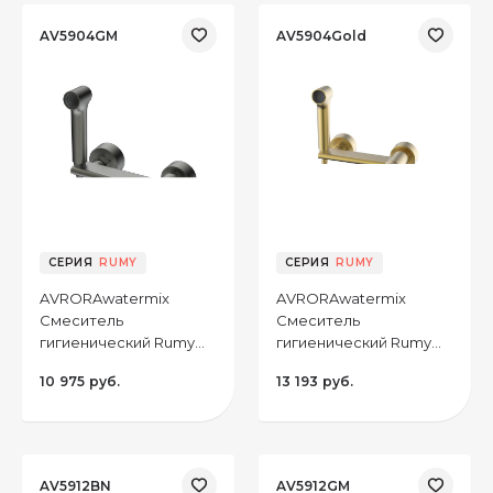
AV5904GM
AV5904Gold
CЕРИЯ
RUMY
CЕРИЯ
RUMY
AVRORAwatermix
AVRORAwatermix
Смеситель
Смеситель
гигиенический Rumy
гигиенический Rumy
AV5904GM, цвет
AV5904Gold, цвет
10 975 руб.
13 193 руб.
оружейная сталь
золото
AV5912BN
AV5912GM