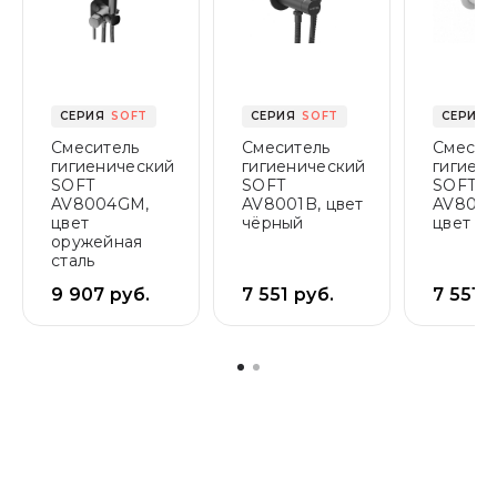
CЕРИЯ
SOFT
CЕРИЯ
SOFT
CЕРИЯ
Смеситель
Смеситель
Смесит
гигиенический
гигиенический
гигиен
SOFT
SOFT
SOFT
AV8004GM,
AV8001B, цвет
AV8001
цвет
чёрный
цвет б
оружейная
сталь
9 907 руб.
7 551 руб.
7 551 